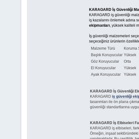
KARAGARD İş Güvenliği Mal
KARAGARD iş güvenliği malzemel
iş kazalarını önlemek adına 
ekipmanları
, yüksek kaliteli
İş güvenliği malzemeleri seçer
seçeceğiniz ürünlerin özellikl
Malzeme Türü
Koruma S
Başlık Koruyucular
Yüksek
Göz Koruyucular
Orta
El Koruyucular
Yüksek
Ayak Koruyucular
Yüksek
KARAGARD İş Güvenliği Ekip
KARAGARD
iş güvenliği eki
tasarımları ile ön plana çıkm
güvenliği standartlarına uygu
KARAGARD İş Elbiseleri Fark
KARAGARD iş elbiseleri, farklı
Örneğin, inşaat sektöründeki 
yapılmaktadır. Bu çeşitlilik,