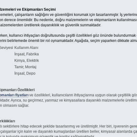
zemeleri ve Ekipmanları Seçimi
eri, çalışanların sağlığını ve güvenliğini korumak için tasarlanmıştır. İş yerlerin
son derece önemlidir. Bu nedenle, doğru malzemelerin ve ekipmanların kullanılması
 malzemelerden üretilerek dayanıklılık ve güvenlik sunmaktadır.
ken, kullanıcı ihtiyaçları doğrultusunda çeşitli özellikleri göz önünde bulundurmak ö
erini belirlemede önemli bir rol oynamaktadır. Aşağıda, seçim yaparken dikkate alma
eviyesi
Kullanım Alanı
İnşaat, Fabrika
Kimya, Elektrik
Tamir, Montaj
İnşaat, Depo
manları Özellikleri
pmanları fiyatları
ve özellikleri, kullanıcıların ihtiyaçlarına uygun olarak çeşitlilik 
aktadır. Ayrıca, su geçirmez, yanmaz ve kimyasallara dayanıklı malzemelerle üretilm
n olmasını sağlar.
lılıkları
 sektörlere hitap edecek şekilde tasarlanmış ve üretilmiştir. Her biri, işverenin gereks
çalışanlar için kalın ve dayanıklı kumaşlardan üretilen beller, kimyasal alanlarda
 her iş kolunda maksimum güvenlik ve konfor sağlamaktadır.