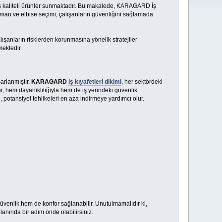
mış kaliteli ürünler sunmaktadır. Bu makalede, KARAGARD İş
pman ve elbise seçimi, çalışanların güvenliğini sağlamada
lışanların risklerden korunmasına yönelik stratejiler
mektedir.
arlanmıştır.
KARAGARD
iş kıyafetleri dikimi
, her sektördeki
r, hem dayanıklılığıyla hem de iş yerindeki güvenlik
 potansiyel tehlikeleri en aza indirmeye yardımcı olur.
üvenlik hem de konfor sağlanabilir. Unutulmamalıdır ki,
alanında bir adım önde olabilirsiniz.