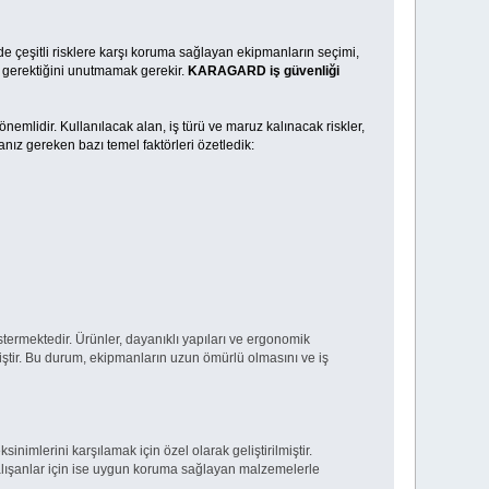
de çeşitli risklere karşı koruma sağlayan ekipmanların seçimi,
 gerektiğini unutmamak gerekir.
KARAGARD iş güvenliği
nemlidir. Kullanılacak alan, iş türü ve maruz kalınacak riskler,
nız gereken bazı temel faktörleri özetledik:
göstermektedir. Ürünler, dayanıklı yapıları ve ergonomik
iştir. Bu durum, ekipmanların uzun ömürlü olmasını ve iş
inimlerini karşılamak için özel olarak geliştirilmiştir.
 çalışanlar için ise uygun koruma sağlayan malzemelerle