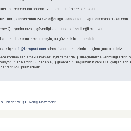
iteli malzemeler kullanarak uzun ömürlü ürünlere sahip olun.
uk:
Tüm iş elbiselerinin ISO ve diğer ilgili standartlara uygun olmasına dikkat edin.
irme:
Çalışanlarınıza iş güvenliği konusunda düzenli eğitimler verin.
iselerinin bakımını ihmal etmeyin, bu güvenlik için önemlidir.
stek için
info@karagard.com
adresi üzerinden bizimle iletişime geçebilirsiniz.
ce koruma sağlamakla kalmaz, aynı zamanda iş süreçlerinizde verimliliği artırır. İ
ivasyonunu da artırır. Bu nedenle, iş güvenliğini sağlamanın yanı sıra, çalışanların
nahtarını oluşturmaktadır.
Elbiseleri ve İş Güvenliği Malzemeleri