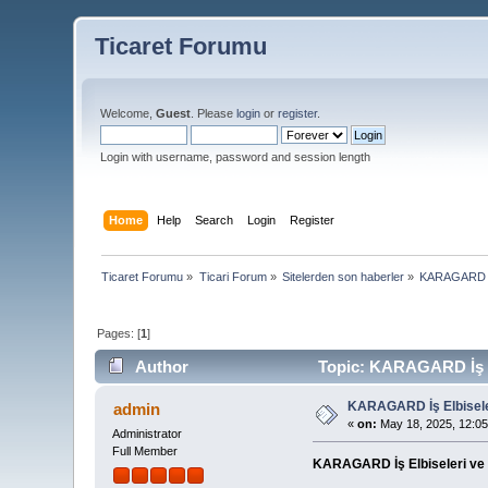
Ticaret Forumu
Welcome,
Guest
. Please
login
or
register
.
Login with username, password and session length
Home
Help
Search
Login
Register
Ticaret Forumu
»
Ticari Forum
»
Sitelerden son haberler
»
KARAGARD İş 
Pages: [
1
]
Author
Topic: KARAGARD İş El
KARAGARD İş Elbiseler
admin
«
on:
May 18, 2025, 12:05
Administrator
Full Member
KARAGARD İş Elbiseleri ve 