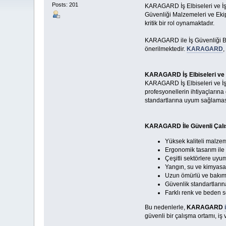
Posts: 201
KARAGARD İş Elbiseleri ve İş 
Güvenliği Malzemeleri ve Ekip
kritik bir rol oynamaktadır.
KARAGARD ile İş Güvenliği Başa
önerilmektedir.
KARAGARD
,
KARAGARD İş Elbiseleri ve 
KARAGARD İş Elbiseleri ve İş 
profesyonellerin ihtiyaçların
standartlarına uyum sağlamasıy
KARAGARD İle Güvenli Çalış
Yüksek kaliteli malze
Ergonomik tasarım ile
Çeşitli sektörlere uyu
Yangın, su ve kimyasal
Uzun ömürlü ve bakım 
Güvenlik standartları
Farklı renk ve beden s
Bu nedenlerle,
KARAGARD
güvenli bir çalışma ortamı, iş