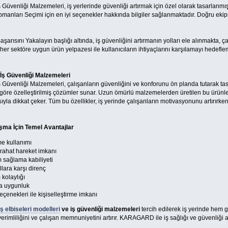
Güvenliği Malzemeleri, iş yerlerinde güvenliği artırmak için özel olarak tasarlan
manları Seçimi için en iyi seçenekler hakkında bilgiler sağlanmaktadır. Doğru eki
rısını Yakalayın başlığı altında, iş güvenliğini artırmanın yolları ele alınmakta, ça
 her sektöre uygun ürün yelpazesi ile kullanıcıların ihtiyaçlarını karşılamayı hedefle
İş Güvenliği Malzemeleri
Güvenliği Malzemeleri, çalışanların güvenliğini ve konforunu ön planda tutarak tas
a göre özelleştirilmiş çözümler sunar. Uzun ömürlü malzemelerden üretilen bu ürünle
la dikkat çeker. Tüm bu özellikler, iş yerinde çalışanların motivasyonunu artırırken,
ma İçin Temel Avantajlar
me kullanımı
 rahat hareket imkanı
m sağlama kabiliyeti
lara karşı direnç
kolaylığı
na uygunluk
eçenekleri ile kişiselleştirme imkanı
iş elbiseleri modelleri
ve iş güvenliği malzemeleri
tercih edilerek iş yerinde hem g
 verimliliğini ve çalışan memnuniyetini artırır. KARAGARD ile iş sağlığı ve güvenliği 