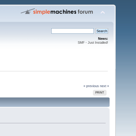
News:
SMF - Just Installed!
« previous
next »
PRINT