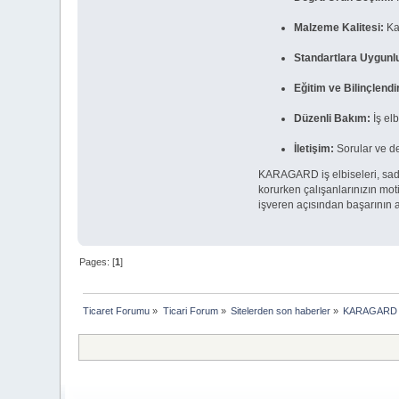
Malzeme Kalitesi:
Kal
Standartlara Uygunl
Eğitim ve Bilinçlend
Düzenli Bakım:
İş elb
İletişim:
Sorular ve de
KARAGARD iş elbiseleri, sade
korurken çalışanlarınızın mot
işveren açısından başarının a
Pages: [
1
]
Ticaret Forumu
»
Ticari Forum
»
Sitelerden son haberler
»
KARAGARD İş 