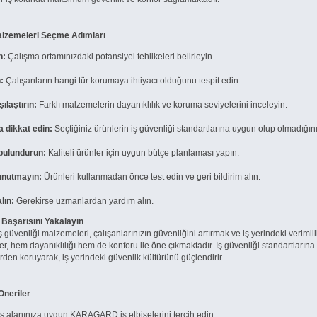
lzemeleri Seçme Adımları
n:
Çalışma ortamınızdaki potansiyel tehlikeleri belirleyin.
:
Çalışanların hangi tür korumaya ihtiyacı olduğunu tespit edin.
şılaştırın:
Farklı malzemelerin dayanıklılık ve koruma seviyelerini inceleyin.
a dikkat edin:
Seçtiğiniz ürünlerin iş güvenliği standartlarına uygun olup olmadığını
bulundurun:
Kaliteli ürünler için uygun bütçe planlaması yapın.
nutmayın:
Ürünleri kullanmadan önce test edin ve geri bildirim alın.
lın:
Gerekirse uzmanlardan yardım alın.
Başarısını Yakalayın
güvenliği malzemeleri, çalışanlarınızın güvenliğini artırmak ve iş yerindeki verimli
ler, hem dayanıklılığı hem de konforu ile öne çıkmaktadır. İş güvenliği standartlar
lerden koruyarak, iş yerindeki güvenlik kültürünü güçlendirir.
Öneriler
ş alanınıza uygun KARAGARD iş elbiselerini tercih edin.